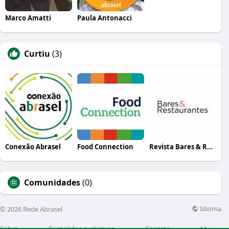
Marco Amatti
Paula Antonacci
Curtiu
(3)
Conexão Abrasel
Food Connection
Revista Bares & Restaurantes
Comunidades
(0)
Idioma
© 2026 Rede Abrasel
Sobre
Conteúdos exclusivos
Contato
Mais