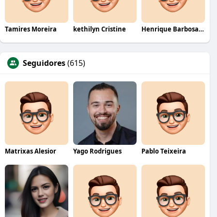
Tamires Moreira
kethilyn Cristine
Henrique Barbosa Yokobataki
Seguidores
(615)
Matrixas Alesior
Yago Rodrigues
Pablo Teixeira