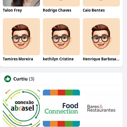
Talon Frey
Rodrigo Chaves
Caio Bentes
Tamires Moreira
kethilyn Cristine
Henrique Barbosa Yokobataki
Curtiu
(3)