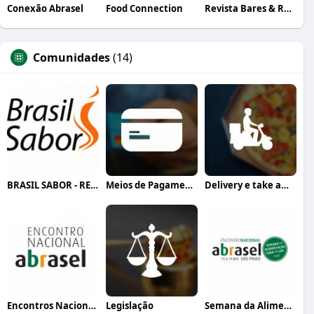
Conexão Abrasel
Food Connection
Revista Bares & Restaurantes
Comunidades
(14)
BRASIL SABOR - REALIZAÇÃO DO EVENTO
Meios de Pagamento
Delivery e take away
Encontros Nacionais Abrasel (interno)
Legislação
Semana da Alimentação Fora do Lar (organ