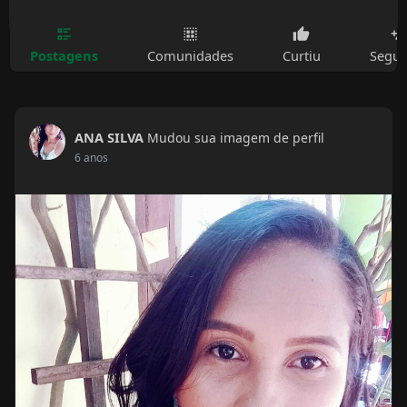
Postagens
Comunidades
Curtiu
Segui
ANA SILVA
Mudou sua imagem de perfil
6 anos