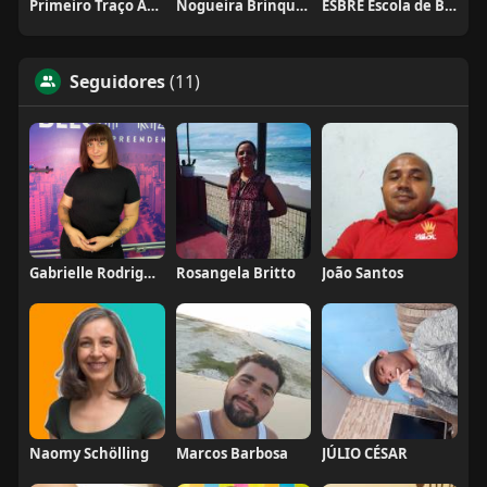
Primeiro Traço Arquitetura
Nogueira Brinquedos
ESBRE Escola de Bares e Restaurantes
Seguidores
(11)
Gabrielle Rodrigues
Rosangela Britto
João Santos
Naomy Schölling
Marcos Barbosa
JÚLIO CÉSAR