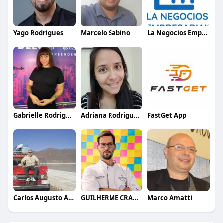
Yago Rodrigues
Marcelo Sabino
La Negocios Empresariais
Gabrielle Rodrigues
Adriana Rodrigues Bezerra
FastGet App
Carlos Augusto Alves
GUILHERME CRAMER BALLE
Marco Amatti