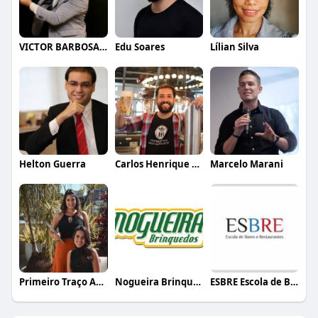
VICTOR BARBOSA QUARANTA
Edu Soares
Lílian Silva
Helton Guerra
Carlos Henrique de Faria Vasconcelos
Marcelo Marani
Primeiro Traço Arquitetura
Nogueira Brinquedos
ESBRE Escola de Bares e Restaurantes