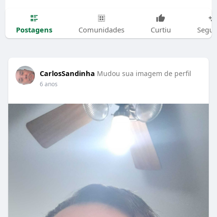
Postagens
Comunidades
Curtiu
Segui
CarlosSandinha
Mudou sua imagem de perfil
6 anos