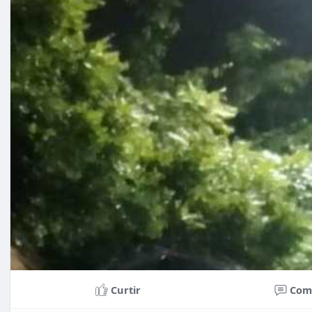
Curtir
Com