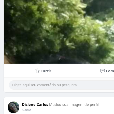
Curtir
Com
Dislene Carlos
Mudou sua imagem de perfil
6 anos