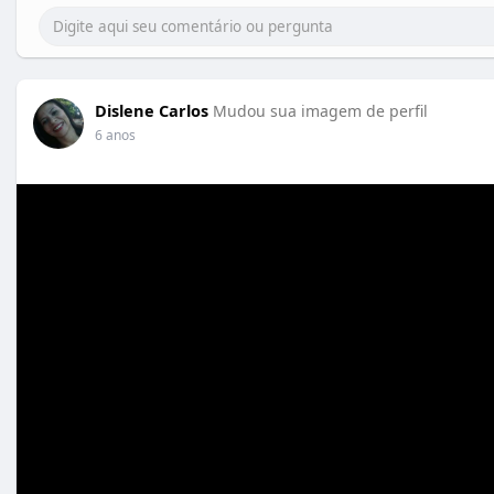
Dislene Carlos
Mudou sua imagem de perfil
6 anos