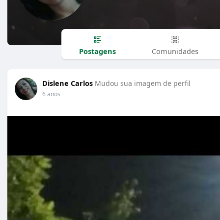
Postagens
Comunidades
Dislene Carlos
Mudou sua imagem de perfil
6 anos