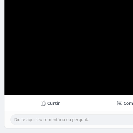
Curtir
Com