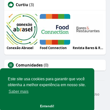
Curtiu
(3)
Conexão Abrasel
Food Connection
Revista Bares & Restaurantes
Comunidades
(0)
Este site usa cookies para garantir que você
obtenha a melhor experiência em nosso site.
© 2026 Rede Abrasel
Saber mais
Início
Sobre
Contato
Privacidade
Termos de Uso
Conteúdos exclusivos
Idioma
Entendi!