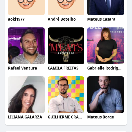
aoki1977
André Botelho
Mateus Casara
Rafael Ventura
CAMILA FREITAS
Gabrielle Rodrigues
LILIANA GALARZA
GUILHERME CRAMER BALLE
Mateus Borge