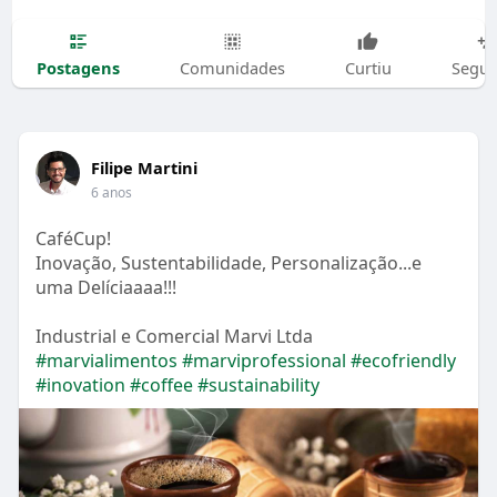
Postagens
Comunidades
Curtiu
Segui
Filipe Martini
6 anos
CaféCup!
Inovação, Sustentabilidade, Personalização...e
uma Delíciaaaa!!!
Industrial e Comercial Marvi Ltda
#marvialimentos
#marviprofessional
#ecofriendly
#inovation
#coffee
#sustainability