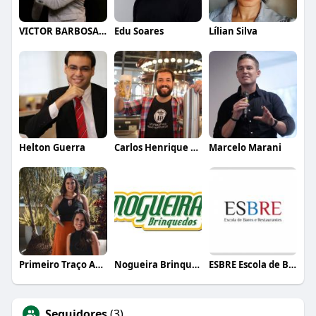
VICTOR BARBOSA QUARANTA
Edu Soares
Lílian Silva
Helton Guerra
Carlos Henrique de Faria Vasconcelos
Marcelo Marani
Primeiro Traço Arquitetura
Nogueira Brinquedos
ESBRE Escola de Bares e Restaurantes
Seguidores
(3)