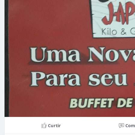
Curtir
Com