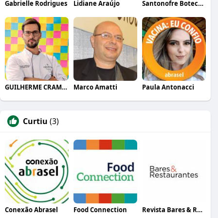
Gabrielle Rodrigues
Lidiane Araújo
Santonofre Boteco Bistro
GUILHERME CRAMER BALLE
Marco Amatti
Paula Antonacci
Curtiu
(3)
Conexão Abrasel
Food Connection
Revista Bares & Restaurantes