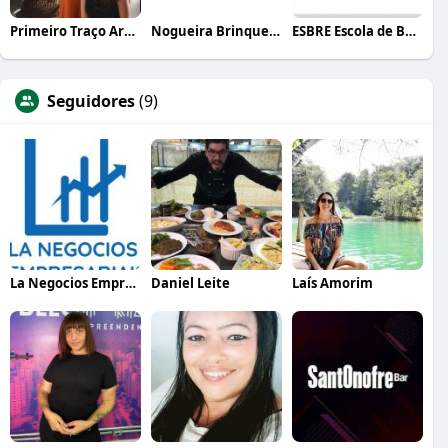
Primeiro Traço Arquitetura
Nogueira Brinquedos
ESBRE Escola de Bares e Restaurantes
Seguidores
(9)
La Negocios Empresariais
Daniel Leite
Laís Amorim