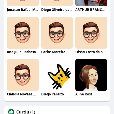
Jonatan Rafael Mello
Diego Oliveira da Motta
ARTHUR BRANCO FERNANDES
Ana Julia Barbosa
Carlos Moreira
Edson Costa da paixão
Claudia Novaes Novaes
Diego Paraizo
Aline Rosa
Curtiu
(1)