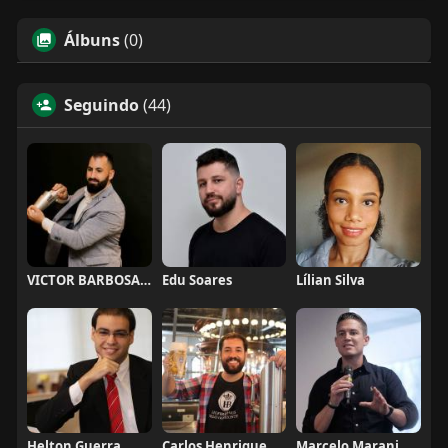
Álbuns
(0)
Seguindo
(44)
VICTOR BARBOSA QUARANTA
Edu Soares
Lílian Silva
Helton Guerra
Carlos Henrique de Faria Vasconcelos
Marcelo Marani