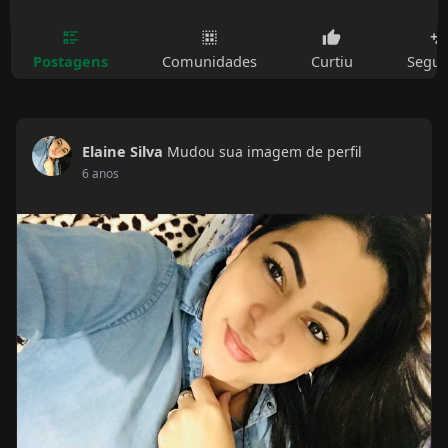
Postagens
Comunidades
Curtiu
Segui
Elaine Silva
Mudou sua imagem de perfil
6 anos