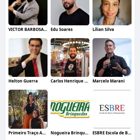
VICTOR BARBOSA QUARANTA
Edu Soares
Lílian Silva
Helton Guerra
Carlos Henrique de Faria Vasconcelos
Marcelo Marani
Primeiro Traço Arquitetura
Nogueira Brinquedos
ESBRE Escola de Bares e Restaurantes