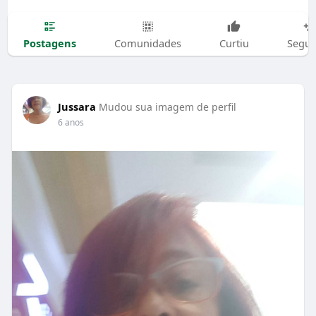
Postagens
Comunidades
Curtiu
Segui
Jussara
Mudou sua imagem de perfil
6 anos