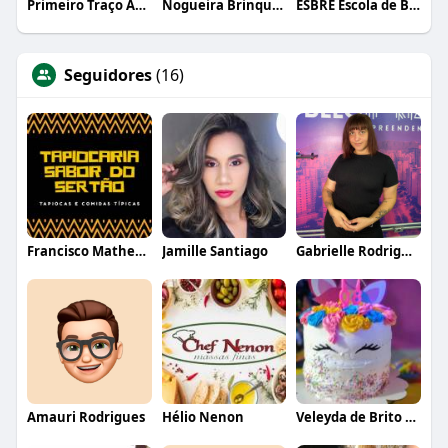
Primeiro Traço Arquitetura
Nogueira Brinquedos
ESBRE Escola de Bares e Restaurantes
Seguidores
(16)
Francisco Matheus Da Silva Lira
Jamille Santiago
Gabrielle Rodrigues
Amauri Rodrigues
Hélio Nenon
Veleyda de Brito Barbosa