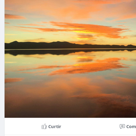
Curtir
Com