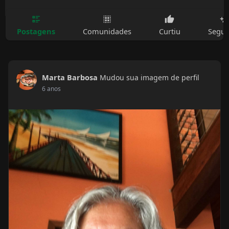
Postagens
Comunidades
Curtiu
Segui
Marta Barbosa
Mudou sua imagem de perfil
6 anos