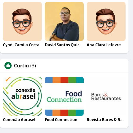
Cyndi Camila Costa
David Santos Quicky Menu
Ana Clara Lefevre
Curtiu
(3)
Conexão Abrasel
Food Connection
Revista Bares & Restaurantes