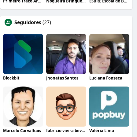
Primeiro Traço Arquitetura
Nogueira Brinquedos
ESBRE Escola de Bares e Restaurantes
Seguidores
(27)
Blockbit
Jhonatas Santos
Luciana Fonseca
Marcelo Carvalhais
fabricio vieira bevilacqua
Valéria Lima