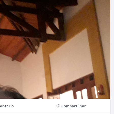
entario
Compartilhar