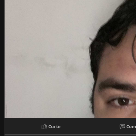
Curtir
Com