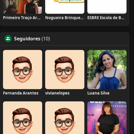
Primeiro Traço Arquitetura
Nogueira Brinquedos
ESBRE Escola de Bares e Restaurantes
Seguidores
(10)
Fernanda Arantes
vivianelopes
Luana Silva