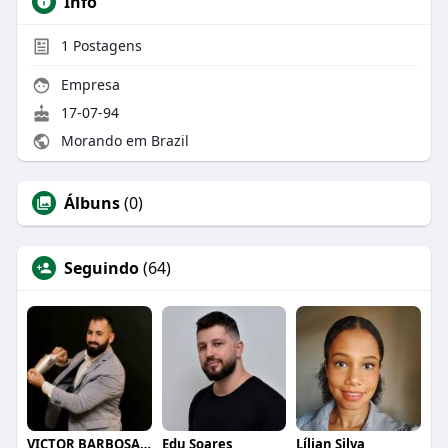
Info
1
Postagens
Empresa
17-07-94
Morando em Brazil
Álbuns
(0)
Seguindo
(64)
VICTOR BARBOSA QUARANTA
Edu Soares
Lílian Silva