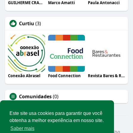
GUILHERME CRAMER BALLE
Marco Amatti
Paula Antonacci
Curtiu
(3)
Conexão Abrasel
Food Connection
Revista Bares & Restaurantes
Comunidades
(0)
Este site usa cookies para garantir que você
obtenha a melhor experiência em nosso site.
© 2026 Rede Abrasel
Saber mais
Início
Sobre
Contato
Privacidade
Termos de Uso