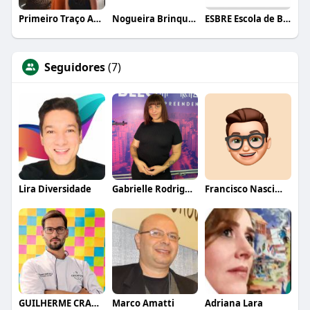
Primeiro Traço Arquitetura
Nogueira Brinquedos
ESBRE Escola de Bares e Restaurantes
Seguidores
(7)
Lira Diversidade
Gabrielle Rodrigues
Francisco Nascimento
GUILHERME CRAMER BALLE
Marco Amatti
Adriana Lara