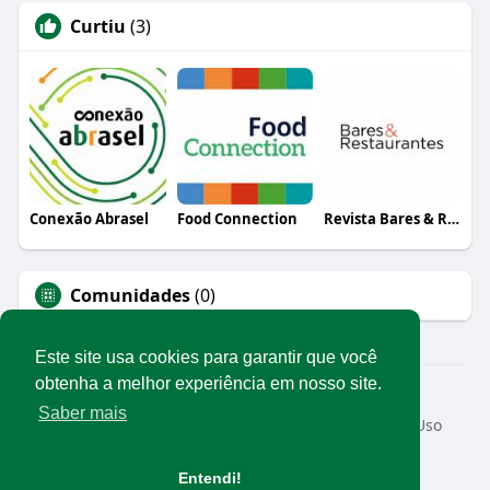
Curtiu
(3)
Conexão Abrasel
Food Connection
Revista Bares & Restaurantes
Comunidades
(0)
Este site usa cookies para garantir que você
obtenha a melhor experiência em nosso site.
© 2026 Rede Abrasel
Saber mais
Início
Sobre
Contato
Privacidade
Termos de Uso
Conteúdos exclusivos
Idioma
Entendi!