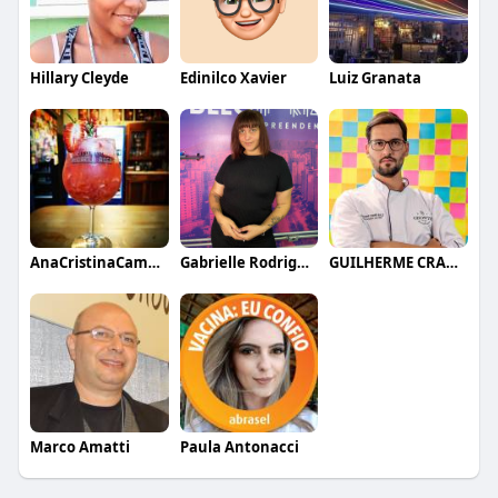
Hillary Cleyde
Edinilco Xavier
Luiz Granata
AnaCristinaCampos
Gabrielle Rodrigues
GUILHERME CRAMER BALLE
Marco Amatti
Paula Antonacci