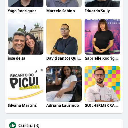
Yago Rodrigues
Marcelo Sabino
Eduardo Sully
jose de sa
David Santos Quicky Menu
Gabrielle Rodrigues
Silvana Martins
Adriana Laurindo
GUILHERME CRAMER BALLE
Curtiu
(3)