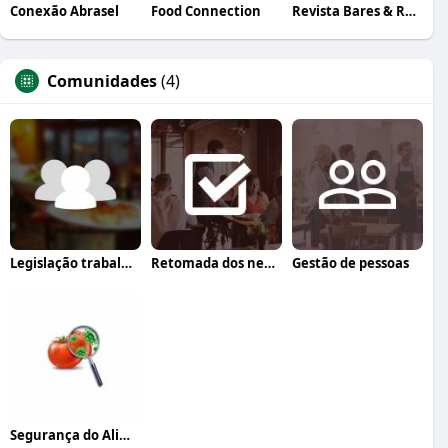
Conexão Abrasel
Food Connection
Revista Bares & Restaurantes
Comunidades
(4)
Legislação trabalhista
Retomada dos negócios
Gestão de pessoas
Segurança do Alimento