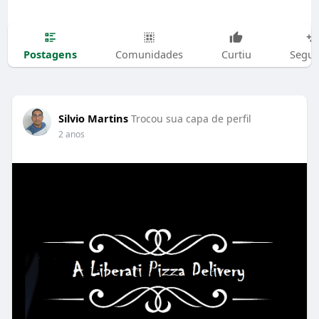
Postagens
Comunidades
Curtiu
Segui
Silvio Martins
Trocou sua capa de perfil
2 anos