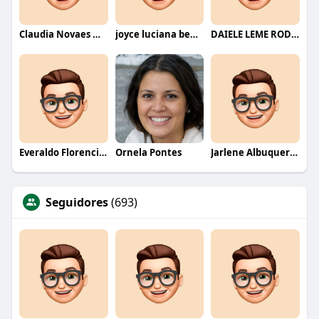
Claudia Novaes Novaes
joyce luciana bentini jesus
DAIELE LEME RODRIGUES
Everaldo Florencio De Melo
Ornela Pontes
Jarlene Albuquerque
Seguidores
(693)