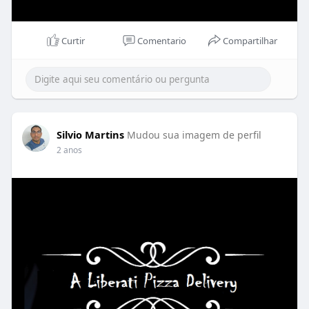
Curtir
Comentario
Compartilhar
Silvio Martins
Mudou sua imagem de perfil
2 anos