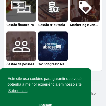
Gestão financeira
Gestão tributária
Marketing e vendas
Gestão de pessoas
34º Congresso Nacional Abrasel
Este site usa cookies para garantir que você
obtenha a melhor experiência em nosso site.
© 2026 Rede Abrasel
Saber mais
Início
Sobre
Contato
Privacidade
Termos de Uso
Conteúdos exclusivos
Idioma
Entendi!