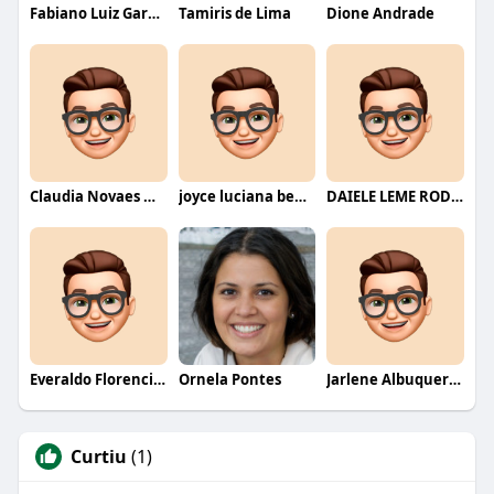
Fabiano Luiz Garcia
Tamiris de Lima
Dione Andrade
Claudia Novaes Novaes
joyce luciana bentini jesus
DAIELE LEME RODRIGUES
Everaldo Florencio De Melo
Ornela Pontes
Jarlene Albuquerque
Curtiu
(1)