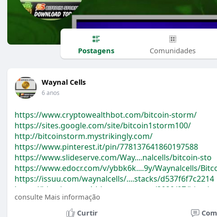
Postagens
Comunidades
Waynal Cells
6 anos
https://www.cryptowealthbot.com/bitcoin-storm/
https://sites.google.com/site/bitcoin1storm100/
http://bitcoinstorm.mystrikingly.com/
https://www.pinterest.it/pin/778137641860197588
https://www.slideserve.com/Way....nalcells/bitcoin-sto
https://www.edocr.com/v/ybbk6k....9y/Waynalcells/Bitc
https://issuu.com/waynalcells/....stacks/d537f6f7c2214
https://bitcoinstorm1.blogspot.....com/2020/07/bitcoin
consulte Mais informação
https://medium.com/@waynalcell....s/bitcoin-storm-cry
https://www.bloglovin.com/@way....nalcells/bitcoin-sto
Curtir
Com