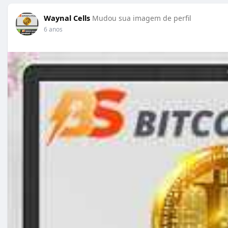
Waynal Cells
Mudou sua imagem de perfil
6 anos