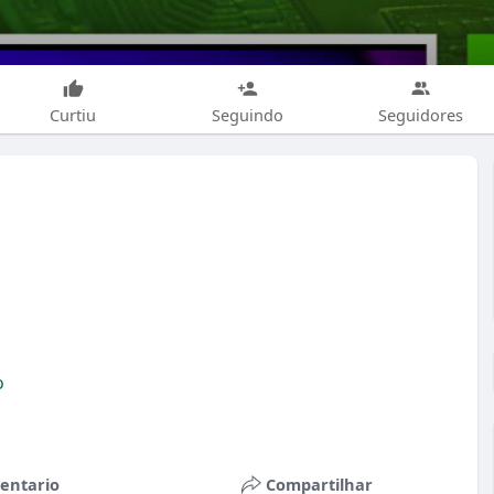
Curtiu
Seguindo
Seguidores
o
p
entario
Compartilhar