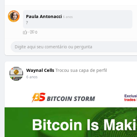
https://www.apsense.com/page/bitcoin-storm
https://www.completefoods.co/d....iy/recipes/waynal-c
https://waynalcells.tumblr.com..../post/6241599993373
Paula Antonacci
6 anos
?
·
0
Waynal Cells
Trocou sua capa de perfil
6 anos