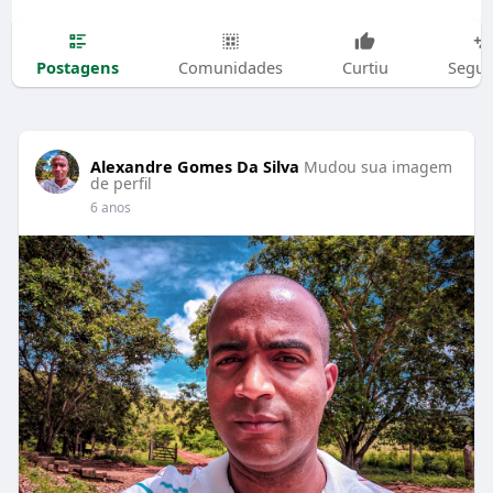
Postagens
Comunidades
Curtiu
Segui
Alexandre Gomes Da Silva
Mudou sua imagem
de perfil
6 anos