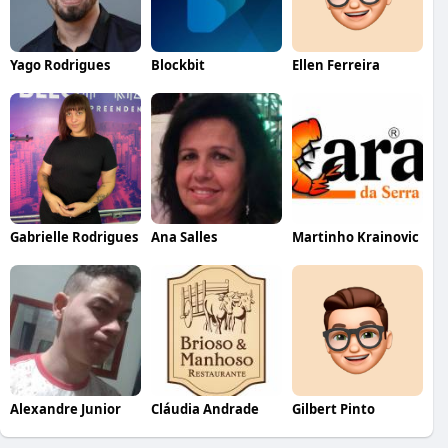
Yago Rodrigues
Blockbit
Ellen Ferreira
Gabrielle Rodrigues
Ana Salles
Martinho Krainovic
Alexandre Junior
Cláudia Andrade
Gilbert Pinto