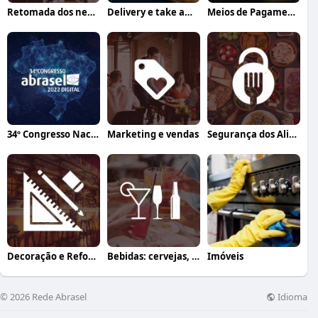
Retomada dos negócios
Delivery e take away
Meios de Pagamento
34º Congresso Nacional Abrasel
Marketing e vendas
Segurança dos Alimentos
Decoração e Reforma
Bebidas: cervejas, vinhos e coquetéis
Imóveis
Idioma
© 2026 Rede Abrasel