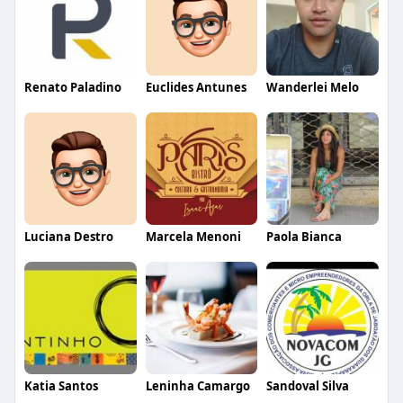
Renato Paladino
Euclides Antunes
Wanderlei Melo
Luciana Destro
Marcela Menoni
Paola Bianca
Katia Santos
Leninha Camargo
Sandoval Silva