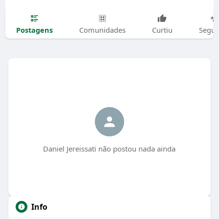
Postagens
Comunidades
Curtiu
Segui
Daniel Jereissati não postou nada ainda
Info