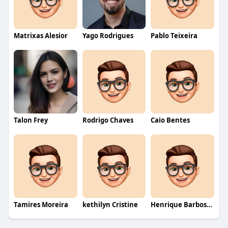
Matrixas Alesior
Yago Rodrigues
Pablo Teixeira
Talon Frey
Rodrigo Chaves
Caio Bentes
Tamires Moreira
kethilyn Cristine
Henrique Barbosa Yokobataki