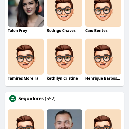
Talon Frey
Rodrigo Chaves
Caio Bentes
Tamires Moreira
kethilyn Cristine
Henrique Barbosa Yokobataki
Seguidores
(552)