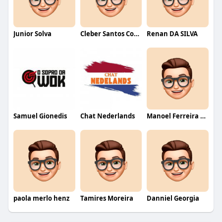
Junior Solva
Cleber Santos Costa
Renan DA SILVA
Samuel Gionedis
Chat Nederlands
Manoel Ferreira dos Santos junior
paola merlo henz
Tamires Moreira
Danniel Georgia