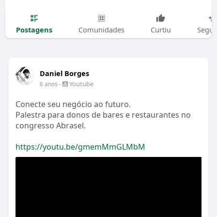
Postagens
Comunidades
Curtiu
Segui
Daniel Borges
-
Youtube
6 anos
Conecte seu negócio ao futuro.
Palestra para donos de bares e restaurantes no
congresso Abrasel.
https://youtu.be/gmemMmGLMbM