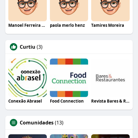
Manoel Ferreira dos Santos junior
paola merlo henz
Tamires Moreira
Curtiu
(3)
Conexão Abrasel
Food Connection
Revista Bares & Restaurantes
Comunidades
(13)