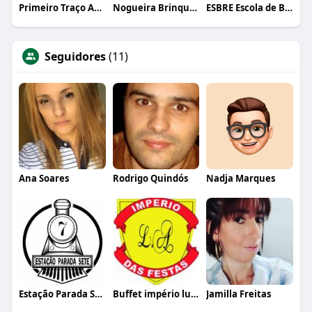
Primeiro Traço Arquitetura
Nogueira Brinquedos
ESBRE Escola de Bares e Restaurantes
Seguidores
(11)
Ana Soares
Rodrigo Quindós
Nadja Marques
Estação Parada Sete
Buffet império luciano alves
Jamilla Freitas