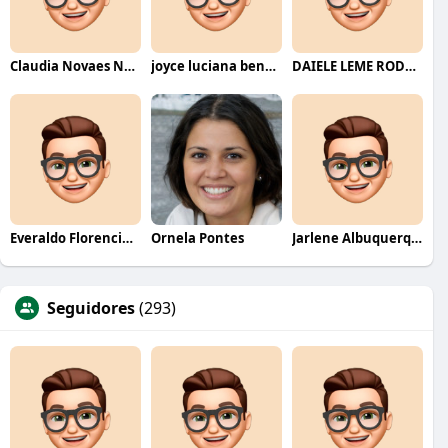
Claudia Novaes Novaes
joyce luciana bentini jesus
DAIELE LEME RODRIGUES
Everaldo Florencio De Melo
Ornela Pontes
Jarlene Albuquerque
Seguidores
(293)