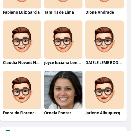
Fabiano Luiz Garcia
Tamiris de Lima
Dione Andrade
Claudia Novaes Novaes
joyce luciana bentini jesus
DAIELE LEME RODRIGUES
Everaldo Florencio De Melo
Ornela Pontes
Jarlene Albuquerque