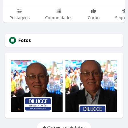
Postagens
Comunidades
Curtiu
Segui
Fotos
Carregar mais fotos