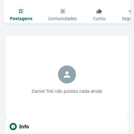
Postagens
Comunidades
Curtiu
Segui
Daniel Toti não postou nada ainda
Info