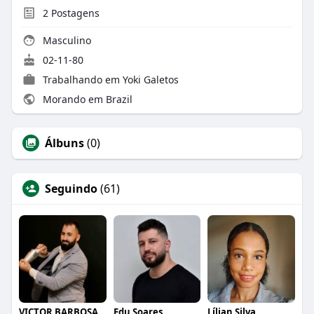
2
Postagens
Masculino
02-11-80
Trabalhando em
Yoki Galetos
Morando em Brazil
Álbuns
(0)
Seguindo
(61)
VICTOR BARBOSA QUARANTA
Edu Soares
Lílian Silva