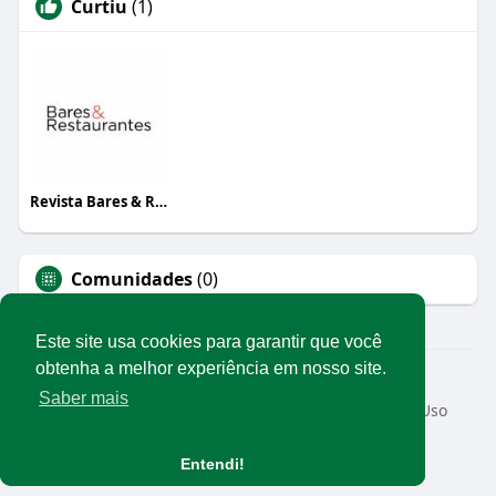
Curtiu
(1)
Revista Bares & Restaurantes
Comunidades
(0)
Este site usa cookies para garantir que você
obtenha a melhor experiência em nosso site.
© 2026 Rede Abrasel
Saber mais
Início
Sobre
Contato
Privacidade
Termos de Uso
Conteúdos exclusivos
Idioma
Entendi!