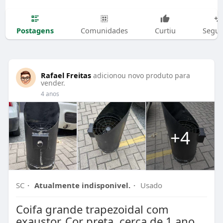
Postagens
Comunidades
Curtiu
Segui
Rafael Freitas
adicionou novo produto para
vender.
4 anos
+4
SC
·
Atualmente indisponivel.
·
Usado
Coifa grande trapezoidal com
exaustor, Cor preta, cerca de 1 ano