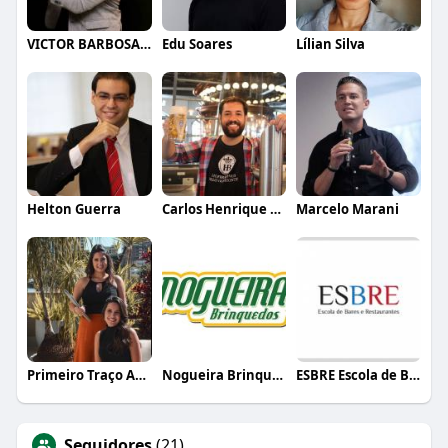
VICTOR BARBOSA QUARANTA
Edu Soares
Lílian Silva
Helton Guerra
Carlos Henrique de Faria Vasconcelos
Marcelo Marani
Primeiro Traço Arquitetura
Nogueira Brinquedos
ESBRE Escola de Bares e Restaurantes
Seguidores
(21)