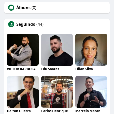
Álbuns
(0)
Seguindo
(44)
VICTOR BARBOSA QUARANTA
Edu Soares
Lílian Silva
Helton Guerra
Carlos Henrique de Faria Vasconcelos
Marcelo Marani