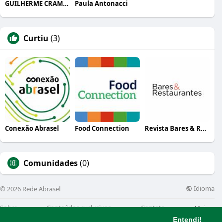
GUILHERME CRAMER BALLE
Paula Antonacci
Curtiu
(3)
Conexão Abrasel
Food Connection
Revista Bares & Restaurantes
Comunidades
(0)
Idioma
© 2026 Rede Abrasel
Sobre
Conteúdos exclusivos
Contato
Mais
Entendi!