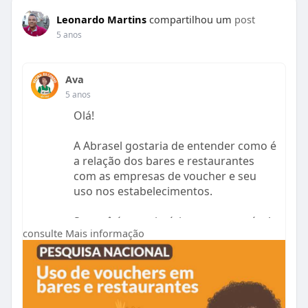
Leonardo Martins
compartilhou um
post
5 anos
Ava
5 anos
Olá!
A Abrasel gostaria de entender como é
a relação dos bares e restaurantes
com as empresas de voucher e seu
uso nos estabelecimentos.
Se você é proprietário ou responsável
consulte Mais informação
por um bar ou restaurante, por favor,
nos ajude a entender este cenário
respondendo à pesquisa. O
preenchimento não leva mais do que 8
minutos. A pesquisa ficará disponível