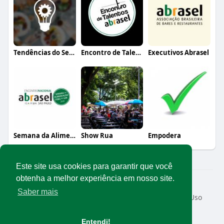
Tendências do Setor
Encontro de Talentos Abrasel
Executivos Abrasel
Semana da Alimentação Fora do Lar (organ
Show Rua
Empodera
Este site usa cookies para garantir que você
obtenha a melhor experiência em nosso site.
© 2026 Rede Abrasel
Saber mais
Início
Sobre
Contato
Privacidade
Termos de Uso
Conteúdos exclusivos
Idioma
Entendi!