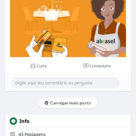
até o dia 10 de setembro.
Link:
https://pt.surveymonkey.com/r/Merca
dodevouchers
#bareserestaurantes
#abrasel
#voucher
#valealimentação
Curtir
Comentario
Carregar mais posts
Info
43
Postagens