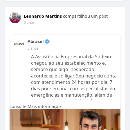
Leonardo Martins
compartilhou um
post
5 anos
Abrasel
5 anos
A Assistência Empresarial da Sodexo
chegou ao seu estabelecimento e,
sempre que algo inesperado
acontecer, é só ligar. Seu negócio conta
com atendimento 24 horas por dia, 7
dias por semana, com especialistas em
emergências e manutenção, além de
suporte técnico em informática.
consulte Mais informação
Estaremos sempre prontos para
atender você!
Saiba mais:
https://bit.ly/3hex6dR