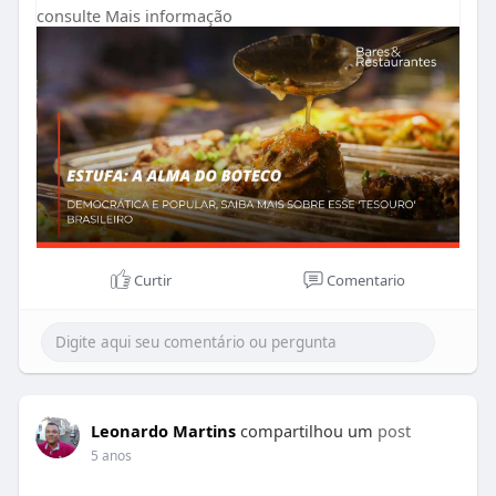
consulte Mais informação
papo, o riso, o violão em festa, a
contestação e a comemoração. Acesse
o site da revista e saiba mais!
https://abrasel.com.br/revista..../casos
-de-sucesso/es
Curtir
Comentario
Leonardo Martins
compartilhou um
post
5 anos