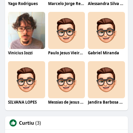
Yago Rodrigues
Marcelo Jorge Reis Ferreira
Alessandra Silva Consultora de Alimentos - Sanita
Vinicius Iozzi
Paulo Jesus Vieira Dias
Gabriel Miranda
SILVANA LOPES
Messias de Jesus Silva
Jandira Barbosa de Oliveira
Curtiu
(3)