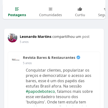
Postagens
Comunidades
Curtiu
Segui
Leonardo Martins
compartilhou um
post
5 anos
Revista Bares & Restaurantes
5 anos
Conquistar clientes, popularizar os
preços e democratizar o acesso aos
bares, esse é um dos papéis das
estufas Brasil afora. Na sessão
#papodeboteco
, falamos mais sobre
esse verdadeiro tesouro dos
'butiquins'. Onde tem estufa tem
comida gostosa, afinal, o bar abriga o