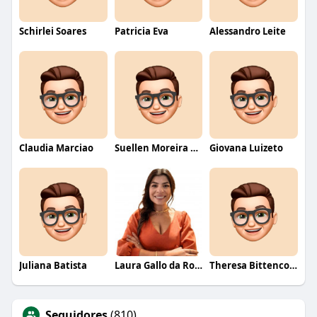
Schirlei Soares
Patricia Eva
Alessandro Leite
Claudia Marciao
Suellen Moreira Parente de Oliveira
Giovana Luizeto
Juliana Batista
Laura Gallo da Rosa
Theresa Bittencourt
Seguidores
(810)