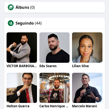
Álbuns
(0)
Seguindo
(44)
VICTOR BARBOSA QUARANTA
Edu Soares
Lílian Silva
Helton Guerra
Carlos Henrique de Faria Vasconcelos
Marcelo Marani