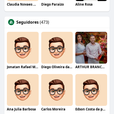
Claudia Novaes Novaes
Diego Paraizo
Aline Rosa
Seguidores
(473)
Jonatan Rafael Mello
Diego Oliveira da Motta
ARTHUR BRANCO FERNANDES
Ana Julia Barbosa
Carlos Moreira
Edson Costa da paixão