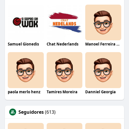
Samuel Gionedis
Chat Nederlands
Manoel Ferreira dos Santos junior
paola merlo henz
Tamires Moreira
Danniel Georgia
Seguidores
(613)