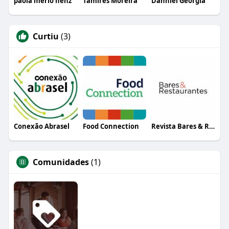
paola merlo henz
Tamires Moreira
Danniel Georgia
Curtiu
(3)
Conexão Abrasel
Food Connection
Revista Bares & Restaurantes
Comunidades
(1)