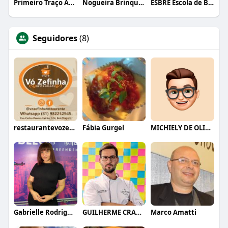
Primeiro Traço Arquitetura
Nogueira Brinquedos
ESBRE Escola de Bares e Restaurantes
Seguidores
(8)
restaurantevozefinha
Fábia Gurgel
MICHIELY DE OLIVEIRA
Gabrielle Rodrigues
GUILHERME CRAMER BALLE
Marco Amatti