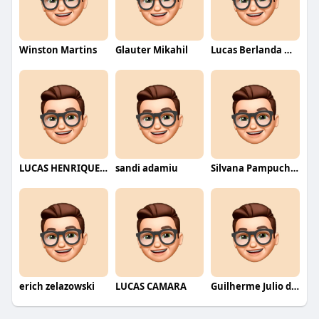
Winston Martins
Glauter Mikahil
Lucas Berlanda Moraes
LUCAS HENRIQUE RIBEIRO
sandi adamiu
Silvana Pampuch Andreata
erich zelazowski
LUCAS CAMARA
Guilherme Julio dos Santos