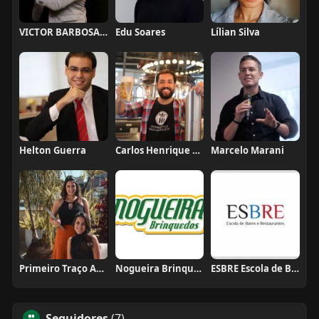
VICTOR BARBOSA QUARANTA
Edu Soares
Lílian Silva
Helton Guerra
Carlos Henrique de Faria Vasconcelos
Marcelo Marani
Primeiro Traço Arquitetura
Nogueira Brinquedos
ESBRE Escola de Bares e Restaurantes
Seguidores
(7)