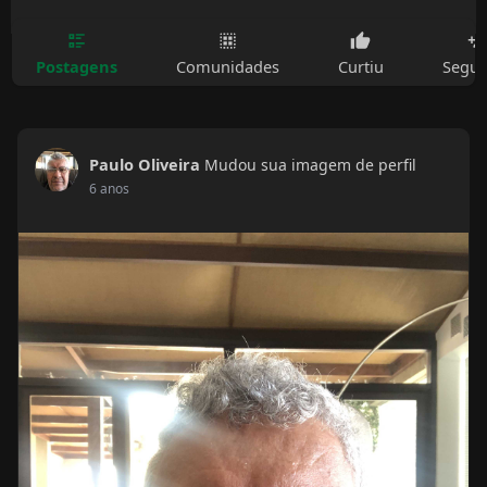
Postagens
Comunidades
Curtiu
Segui
Paulo Oliveira
Mudou sua imagem de perfil
6 anos