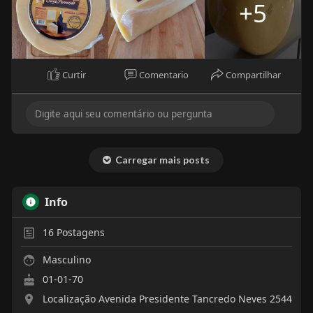
+5
produtos como as máquinas de derreter queijos
que vem fazendo a diferença na vida de muitas
hamburguerias e restaurantes no Brasil e nossos
queijos. Estou a disposição de todos. Abraços
Curtir
Comentario
Compartilhar
Carregar mais posts
Info
16
Postagens
Masculino
01-01-70
Localização Avenida Presidente Tancredo Neves 2544