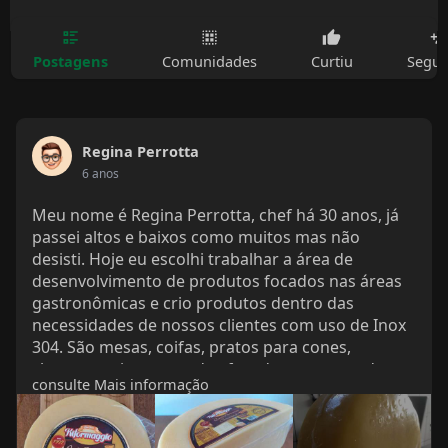
Postagens
Comunidades
Curtiu
Segui
Regina Perrotta
6 anos
Meu nome é Regina Perrotta, chef há 30 anos, já
passei altos e baixos como muitos mas não
desisti. Hoje eu escolhi trabalhar a área de
desenvolvimento de produtos focados nas áreas
gastronômicas e crio produtos dentro das
necessidades de nossos clientes com uso de Inox
304. São mesas, coifas, pratos para cones,
churrasqueiras etc todos focados para atender
consulte Mais informação
suas necessidades. Mas hoje queria falar sobre
nosso carro chef o Raclette. Conheça nosso site
www.racleteiraoficial.com
e conheça nossos