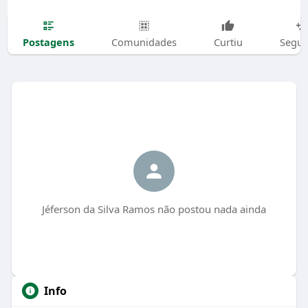
Postagens
Comunidades
Curtiu
Segui
Jéferson da Silva Ramos não postou nada ainda
Info