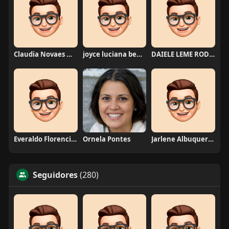
Claudia Novaes Novaes
joyce luciana bentini jesus
DAIELE LEME RODRIGUES
Everaldo Florencio De Melo
Ornela Pontes
Jarlene Albuquerque
Seguidores
(280)