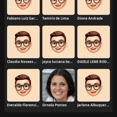
Fabiano Luiz Garcia
Tamiris de Lima
Dione Andrade
Claudia Novaes Novaes
joyce luciana bentini jesus
DAIELE LEME RODRIGUES
Everaldo Florencio De Melo
Ornela Pontes
Jarlene Albuquerque